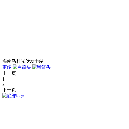
海南马村光伏发电站
更多
上一页
1
2
下一页
我司是在2016年3月成立的雷电防护机构。拥有专业的色香蕉免费播放
视频业务基础，重点开展香蕉免费污视频检测、雷电防护技术咨询与
评价等业务。